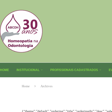
HOME
INSTITUCIONAL
PROFISSIONAIS CADASTRADOS
E
Home
Archives
{“theme”:”default”,”ordering”:”title”,”orderingdir”:”desc”,”su